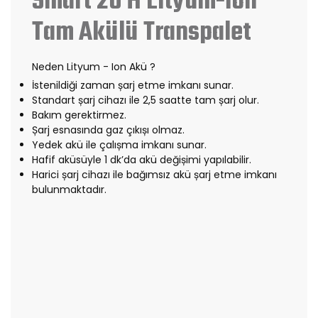
Smart 20 H Lityum-İon
Tam Akülü Transpalet
Neden Lityum - Ion Akü ?
İstenildiği zaman șarj etme imkanı sunar.
Standart șarj cihazı ile 2,5 saatte tam șarj olur.
Bakım gerektirmez.
Șarj esnasında gaz çıkıșı olmaz.
Yedek akü ile çalıșma imkanı sunar.
Hafif aküsüyle 1 dk’da akü değișimi yapılabilir.
Harici șarj cihazı ile bağımsız akü șarj etme imkanı
bulunmaktadır.