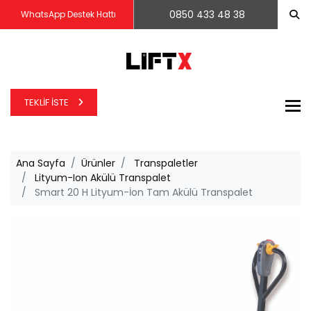
0850 433 48 38
WhatsApp Destek Hattı
TEKLIF İSTE
To
Ana Sayfa
Ürünler
Transpaletler
Lityum-Ion Akülü Transpalet
Smart 20 H Lityum-İon Tam Akülü Transpalet