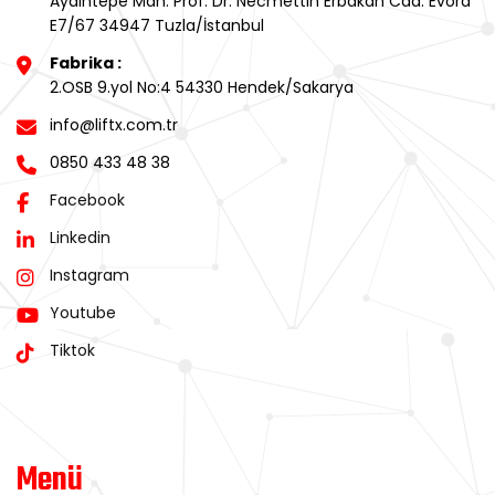
Aydıntepe Mah. Prof. Dr. Necmettin Erbakan Cad. Evora
E7/67 34947 Tuzla/İstanbul
Fabrika :
2.OSB 9.yol No:4 54330 Hendek/Sakarya
info@liftx.com.tr
0850 433 48 38
Facebook
Linkedin
Instagram
Youtube
Tiktok
Menü