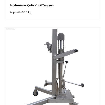
Paslanmaz Çelik Varil Taşıyıcı
Kapasite:500 kg
50600052