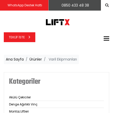
0850 433 48 38
WhatsApp Destek Hattı
TEKLIF İSTE
To
Ana Sayfa
Ürünler
Varil Ekipmanları
Kategoriler
Akülü Çekiciler
Denge Ağırlıklı Vinç
Montaj Liftleri