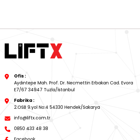
Ofis :
Aydıntepe Mah. Prof. Dr. Necmettin Erbakan Cad. Evora
E7/67 34947 Tuzla/İstanbul
Fabrika :
2.OSB 9.yol No:4 54330 Hendek/Sakarya
info@liftx.com.tr
0850 433 48 38
Facebook