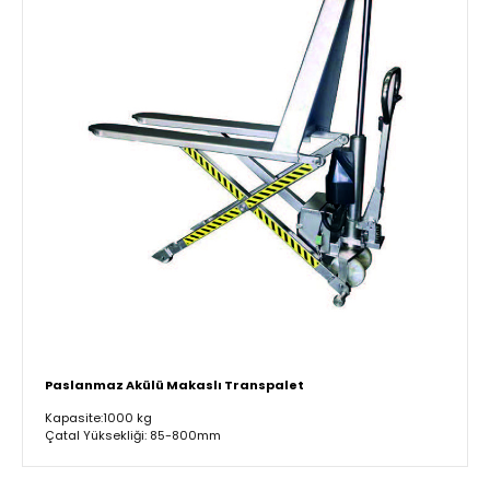
Paslanmaz Akülü Makaslı Transpalet
Kapasite:1000 kg
Çatal Yüksekliği: 85-800mm