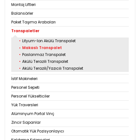
Montaj Liftleri
Balansörler
Paket Taşıma Arabaları
Transpaletler
•
Lityum-Ion Akülü Transpalet
•
Makaslı Transpalet
•
Paslanmaz Transpalet
•
Akülü Terazili Transpalet
•
Akülü Terazili/Yazıcılı Transpalet
İstif Makineleri
Personel Sepeti
Personel Yükselticiler
Yük Traversleri
Alüminyum Portal Vinç
Zincir Sapanlar
Otomatik Yük Pozisyonlayıcı
Kaldırma Kelepçeleri