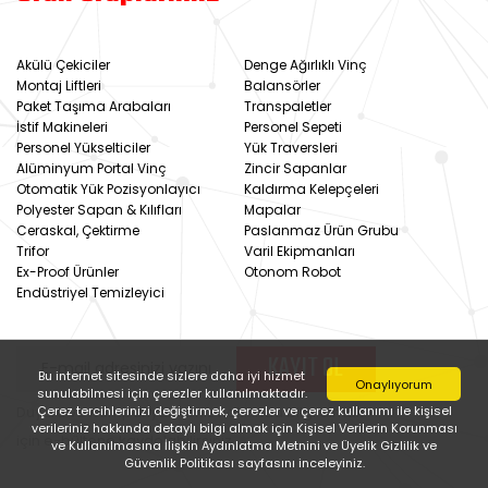
Akülü Çekiciler
Denge Ağırlıklı Vinç
Montaj Liftleri
Balansörler
Paket Taşıma Arabaları
Transpaletler
İstif Makineleri
Personel Sepeti
Personel Yükselticiler
Yük Traversleri
Alüminyum Portal Vinç
Zincir Sapanlar
Otomatik Yük Pozisyonlayıcı
Kaldırma Kelepçeleri
Polyester Sapan & Kılıfları
Mapalar
Ceraskal, Çektirme
Paslanmaz Ürün Grubu
Trifor
Varil Ekipmanları
Ex-Proof Ürünler
Otonom Robot
Endüstriyel Temizleyici
KAYIT OL
Bu internet sitesinde sizlere daha iyi hizmet
Onaylıyorum
sunulabilmesi için çerezler kullanılmaktadır.
Duyuru ve Kampanyalarımız hakkında bilgi almak
Çerez tercihlerinizi değiştirmek, çerezler ve çerez kullanımı ile kişisel
verileriniz hakkında detaylı bilgi almak için Kişisel Verilerin Korunması
için e-bültene kaydolabilirsiniz.
ve Kullanılmasına İlişkin Aydınlatma Metnini ve Üyelik Gizlilik ve
Güvenlik Politikası sayfasını inceleyiniz.