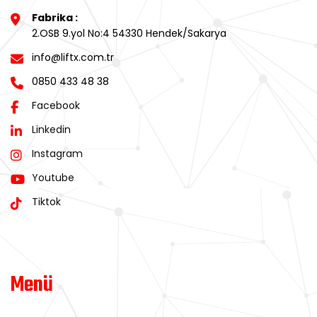
Fabrika :
2.OSB 9.yol No:4 54330 Hendek/Sakarya
info@liftx.com.tr
0850 433 48 38
Facebook
Linkedin
Instagram
Youtube
Tiktok
Menü